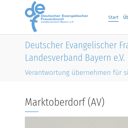
Skip to main content
Start
Üb
Deutscher Evangelischer F
Landesverband Bayern e.V.
Verantwortung übernehmen für s
Marktoberdorf (AV)