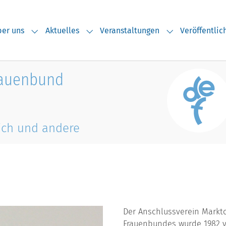
er uns
Aktuelles
Veranstaltungen
Veröffentli
Submenu for "Über uns"
Submenu for "Aktuelles"
Submenu for "V
rauenbund
ich und andere
Der Anschlussverein Markt
Frauenbundes wurde 1982 vo