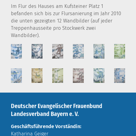
Im Flur des Hauses am Kufsteiner Platz 1
befanden sich bis zur Flursanierung im Jahr 2010
die unten gezeigten 12 Wandbilder (auf jeder
Treppenhausseite pro Stockwerk zwei
Wandbilder).
Deutscher Evangelischer Frauenbund
Landesverband Bayern e. V.
Geschäftsführende Vorständin:
Katharina Geiger