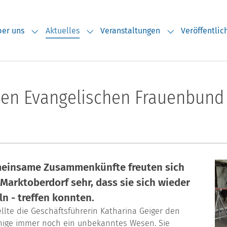
er uns
Aktuelles
Veranstaltungen
Veröffentli
Submenu for "Über uns"
Submenu for "Aktuelles"
Submenu for "V
hen Evangelischen Frauenbund
meinsame Zusammenkünfte freuten sich
 Marktoberdorf sehr, dass sie sich wieder
n - treffen konnten.
llte die Geschäftsführerin Katharina Geiger den
inige immer noch ein unbekanntes Wesen. Sie