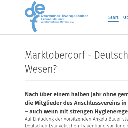
Skip to main content
Start
Üb
Marktoberdorf - Deutsc
Wesen?
Nach über einem halben Jahr ohne ge
die Mitglieder des Anschlussvereins in
– auch wenn mit strengen Hygieneregel
Auf Einladung der Vorsitzenden Angela Bauer ste
Deutschen Evangelischen Frauenbund vor, für e