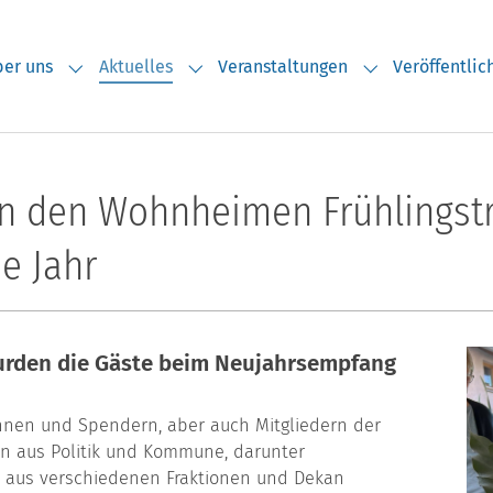
er uns
Aktuelles
Veranstaltungen
Veröffentli
Submenu for "Über uns"
Submenu for "Aktuelles"
Submenu for "V
 den Wohnheimen Frühlingstra
e Jahr
urden die Gäste beim Neujahrsempfang
nnen und Spendern, aber auch Mitgliedern der
en aus Politik und Kommune, darunter
r aus verschiedenen Fraktionen und Dekan