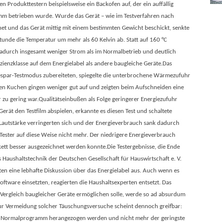
n Produkttestern beispielsweise ein Backofen auf, der ein auffällig
mm betrieben wurde. Wurde das Gerät – wie im Testverfahren nach
et und das Gerät mittig mit einem bestimmten Gewicht beschickt, senkte
tunde die Temperatur um mehr als 60 Kelvin ab. Statt auf 160 °C
adurch insgesamt weniger Strom als im Normalbetrieb und deutlich
izienzklasse auf dem Energielabel als andere baugleiche Geräte.
Das
giespar-Testmodus zubereiteten, spiegelte die unterbrochene Wärmezufuhr
ten Kuchen gingen weniger gut auf und zeigten beim Aufschneiden eine
 zu gering war.
Qualitätseinbußen als Folge geringerer Energiezufuhr
erät den Testfilm abspielen, erkannte es diesen Test und schaltete
d Lautstärke verringerten sich und der Energieverbrauch sank dadurch
Tester auf diese Weise nicht mehr. Der niedrigere Energieverbrauch
ikett besser ausgezeichnet werden konnte.
Die Testergebnisse, die Ende
aushaltstechnik der Deutschen Gesellschaft für Hauswirtschaft e. V.
en eine lebhafte Diskussion über das Energielabel aus. Auch wenn es
oftware einsetzten, reagierten die Haushaltsexperten entsetzt. Das
 Vergleich baugleicher Geräte ermöglichen solle, werde so ad absurdum
ur Vermeidung solcher Täuschungsversuche scheint dennoch greifbar:
im Normalprogramm herangezogen werden und nicht mehr der geringste