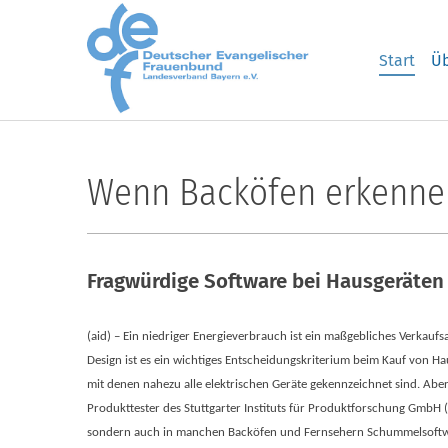
Skip to main content
Start
Üb
Wenn Backöfen erkennen
Fragwürdige Software bei Hausgeräten
(aid) – Ein niedriger Energieverbrauch ist ein maßgebliches Verka
Design ist es ein wichtiges Entscheidungskriterium beim Kauf von H
mit denen nahezu alle elektrischen Geräte gekennzeichnet sind. Abe
Produkttester des Stuttgarter Instituts für Produktforschung GmbH (
sondern auch in manchen Backöfen und Fernsehern Schummelsoftware