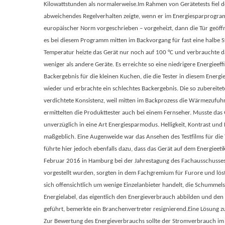
Kilowattstunden als normalerweise.
Im Rahmen von Gerätetests fiel de
abweichendes Regelverhalten zeigte, wenn er im Energiesparprogra
europäischer Norm vorgeschrieben – vorgeheizt, dann die Tür geöffn
es bei diesem Programm mitten im Backvorgang für fast eine halbe S
Temperatur heizte das Gerät nur noch auf 100 °C und verbrauchte d
weniger als andere Geräte. Es erreichte so eine niedrigere Energieeff
Backergebnis für die kleinen Kuchen, die die Tester in diesem Ener
wieder und erbrachte ein schlechtes Backergebnis. Die so zubereite
verdichtete Konsistenz, weil mitten im Backprozess die Wärmezufuhr
ermittelten die Produkttester auch bei einem Fernseher. Musste das G
unverzüglich in eine Art Energiesparmodus. Helligkeit, Kontrast un
maßgeblich. Eine Augenweide war das Ansehen des Testfilms für die 
führte hier jedoch ebenfalls dazu, dass das Gerät auf dem Energieet
Februar 2016 in Hamburg bei der Jahrestagung des Fachausschusses H
vorgestellt wurden, sorgten in dem Fachgremium für Furore und löst
sich offensichtlich um wenige Einzelanbieter handelt, die Schummels
Energielabel, das eigentlich den Energieverbrauch abbilden und den
geführt, bemerkte ein Branchenvertreter resignierend.
Eine Lösung z
Zur Bewertung des Energieverbrauchs sollte der Stromverbrauch 