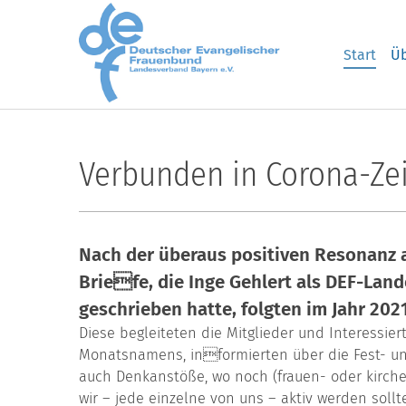
Skip to main content
Start
Üb
Verbunden in Corona-Ze
Nach der überaus positiven Resonanz 
Briefe, die Inge Gehlert als DEF-Lan
geschrieben hatte, folgten im Jahr 20
Diese begleiteten die Mitglieder und Interessier
Monatsnamens, informierten über die Fest- un
auch Denkanstöße, wo noch (frauen- oder kirch
wir – jede einzelne von uns – aktiv werden soll