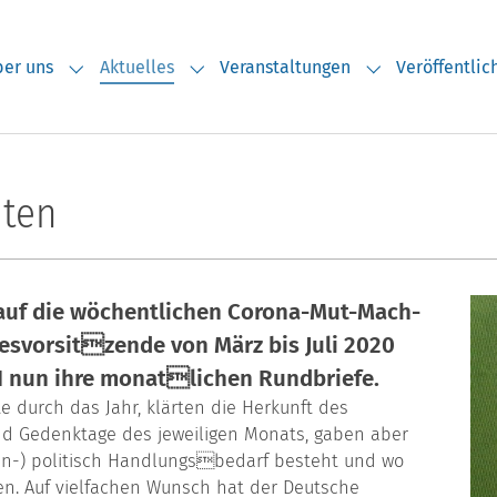
er uns
Aktuelles
Veranstaltungen
Veröffentli
Submenu for "Über uns"
Submenu for "Aktuelles"
Submenu for "V
iten
auf die wöchentlichen Corona-Mut-Mach-
desvorsitzende von März bis Juli 2020
21 nun ihre monatlichen Rundbriefe.
te durch das Jahr, klärten die Herkunft des
d Gedenktage des jeweiligen Monats, gaben aber
en-) politisch Handlungsbedarf besteht und wo
ten. Auf vielfachen Wunsch hat der Deutsche