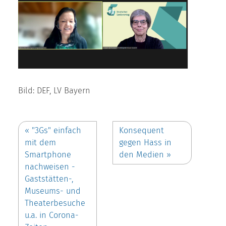
Bild: DEF, LV Bayern
«
"3Gs" einfach
Konsequent
mit dem
gegen Hass in
Smartphone
den Medien
»
nachweisen -
Gaststätten-,
Museums- und
Theater­besuche
u.a. in Corona-