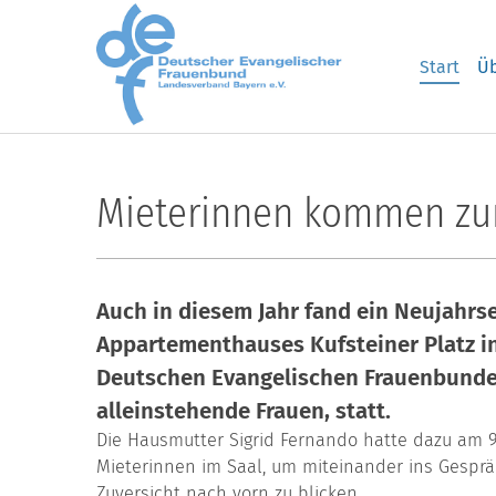
Skip to main content
Start
Üb
Mieterinnen kommen z
Auch in diesem Jahr fand ein Neujahrs
Appartementhauses Kufsteiner Platz i
Deutschen Evangelischen Frauenbundes
alleinstehende Frauen, statt.
Die Hausmutter Sigrid Fernando hatte dazu am 9.
Mieterinnen im Saal, um miteinander ins Gespr
Zuversicht nach vorn zu blicken.