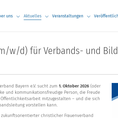
er uns
Aktuelles
Veranstaltungen
Veröffentli
Submenu for "Über uns"
Submenu for "Aktuelles"
Submenu for "V
 (m/w/d) für Verbands- und B
erband Bayern e.V. sucht zum
1. Oktober 2026
(oder
tarke und kommunikationsfreudige Person, die Freude
Öffentlichkeitsarbeit mitzugestalten – und die sich
rbandsleitung vorstellen kann.
d zukunftsorientierter christlicher Frauenverband