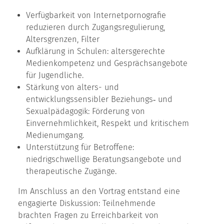
Verfügbarkeit von Internetpornografie
reduzieren durch Zugangsregulierung,
Altersgrenzen, Filter
Aufklärung in Schulen: altersgerechte
Medienkompetenz und Gesprächsangebote
für Jugendliche.
Stärkung von alters- und
entwicklungssensibler Beziehungs‑ und
Sexualpädagogik: Förderung von
Einvernehmlichkeit, Respekt und kritischem
Medienumgang.
Unterstützung für Betroffene:
niedrigschwellige Beratungsangebote und
therapeutische Zugänge.
Im Anschluss an den Vortrag entstand eine
engagierte Diskussion: Teilnehmende
brachten Fragen zu Erreichbarkeit von