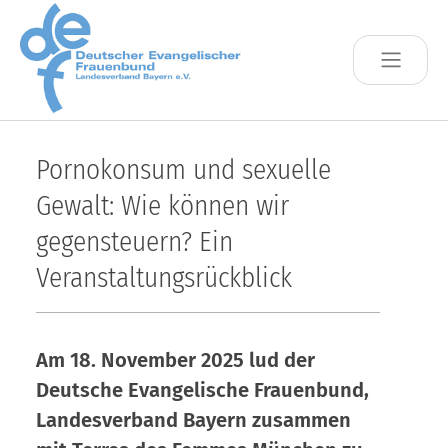
Skip to main content
Pornokonsum und sexuelle
Gewalt: Wie können wir
gegensteuern? Ein
Veranstaltungsrückblick
Am 18. November 2025 lud der
Deutsche Evangelische Frauenbund,
Landesverband Bayern zusammen