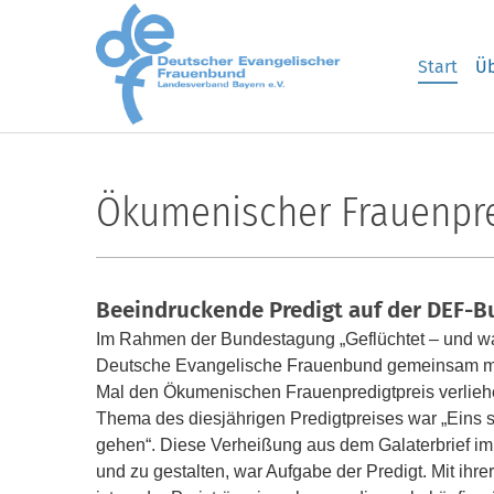
Skip to main content
Start
Üb
Ökumenischer Frauenpred
Beeindruckende Predigt auf der DEF-
Im Rahmen der Bundestagung „Geflüchtet – und wa
Deutsche Evangelische Frauenbund gemeinsam mi
Mal den Ökumenischen Frauenpredigtpreis verliehe
Thema des diesjährigen Predigtpreises war „Eins 
gehen“. Diese Verheißung aus dem Galaterbrief i
und zu gestalten, war Aufgabe der Predigt.
Mit ihre