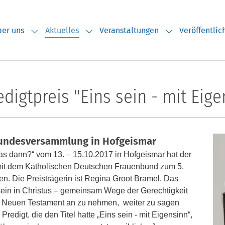
er uns
Aktuelles
Veranstaltungen
Veröffentli
Submenu for "Über uns"
Submenu for "Aktuelles"
Submenu for "V
igtpreis "Eins sein - mit Eige
Bundesversammlung in Hofgeismar
s dann?“ vom 13. – 15.10.2017 in Hofgeismar hat der
t dem Katholischen Deutschen Frauenbund zum 5.
n. Die Preisträgerin ist Regina Groot Bramel.
Das
sein in Christus – gemeinsam Wege der Gerechtigkeit
m Neuen Testament an zu nehmen, weiter zu sagen
r Predigt, die den Titel hatte „Eins sein - mit Eigensinn“,