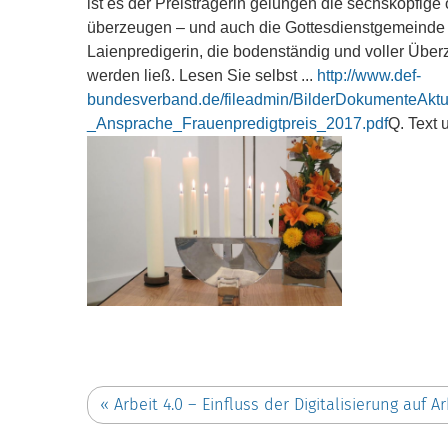
ist es der Preisträgerin gelungen die sechsköpfi
überzeugen – und auch die Gottesdienstgemeinde in
Laienpredigerin, die bodenständig und voller Über
werden ließ.
Lesen Sie selbst ...
http://www.def-
bundesverband.de/fileadmin/BilderDokumenteAktu
_Ansprache_Frauenpredigtpreis_2017.pdf
Q. Text
«
Arbeit 4.0 – Einfluss der Digitalisierung auf