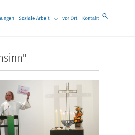
chungen
Soziale Arbeit
vor Ort
Kontakt
eranstaltungen"
Submenu for "Soziale Arbeit"
nsinn"