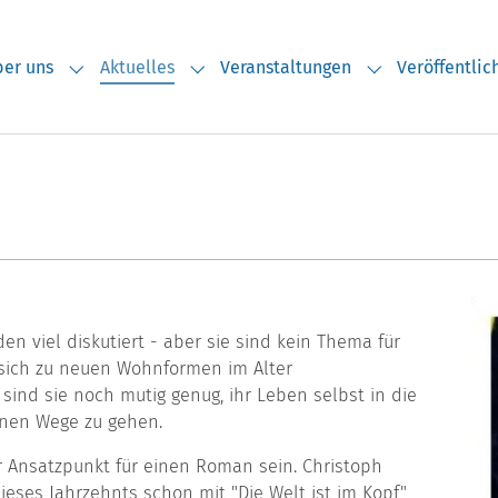
er uns
Aktuelles
Veranstaltungen
Veröffentli
Submenu for "Über uns"
Submenu for "Aktuelles"
Submenu for "V
n viel diskutiert - aber sie sind kein Thema für
sich zu neuen Wohnformen im Alter
ind sie noch mutig genug, ihr Leben selbst in die
nen Wege zu gehen.
r Ansatzpunkt für einen Roman sein. Christoph
eses Jahrzehnts schon mit "Die Welt ist im Kopf",