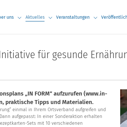
er uns
Aktuelles
Veranstaltungen
Veröffentli
Submenu for "Über uns"
Submenu for "Aktuelles"
Submenu for "V
Initiative für gesunde Ernähr
tionsplans „IN FORM“ aufzurufen (www.in-
n, praktische Tipps und Materialien.
rung“ einmal in Ihrem Ortsverband aufgreifen und
 Dann aufgepasst: In einer Sonderaktion erhalten
 Rezeptkarten-Sets mit 10 verschiedenen