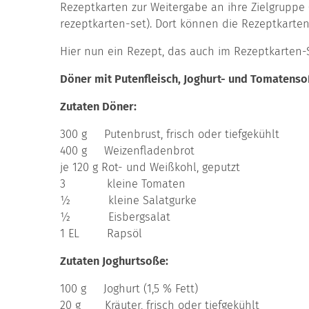
Rezeptkarten zur Weitergabe an ihre Zielgruppe
rezeptkarten-set). Dort können die Rezeptkarten
Hier nun ein Rezept, das auch im Rezeptkarten-S
Döner mit Putenfleisch, Joghurt- und Tomatens
Zutaten Döner:
300 g Putenbrust, frisch oder tiefgekühlt
400 g Weizenfladenbrot
je 120 g Rot- und Weißkohl, geputzt
3 kleine Tomaten
½ kleine Salatgurke
½ Eisbergsalat
1 EL Rapsöl
Zutaten Joghurtsoße:
100 g Joghurt (1,5 % Fett)
20 g Kräuter, frisch oder tiefgekühlt