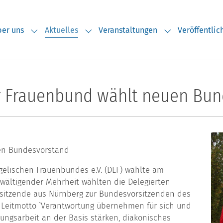
er uns
Aktuelles
Veranstaltungen
Veröffentli
Submenu for "Über uns"
Submenu for "Aktuelles"
Submenu for "V
r Frauenbund wählt neuen Bu
en Bundesvorstand
elischen Frauenbundes e.V. (DEF) wählte am
wältigender Mehrheit wählten die Delegierten
rsitzende aus Nürnberg zur Bundesvorsitzenden des
Leitmotto `Verantwortung übernehmen für sich und
ungsarbeit an der Basis stärken, diakonisches