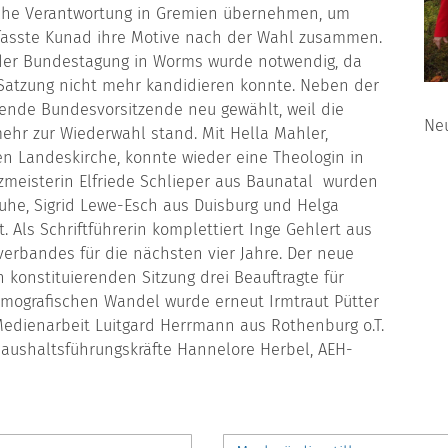
sche Verantwortung in Gremien übernehmen, um
 fasste Kunad ihre Motive nach der Wahl zusammen.
der Bundestagung in Worms wurde notwendig, da
t Satzung nicht mehr kandidieren konnte. Neben der
ende Bundesvorsitzende neu gewählt, weil die
Ne
mehr zur Wiederwahl stand. Mit Hella Mahler,
en Landeskirche, konnte wieder eine Theologin in
meisterin Elfriede Schlieper aus Baunatal wurden
ruhe, Sigrid Lewe-Esch aus Duisburg und Helga
. Als Schriftführerin komplettiert Inge Gehlert aus
rbandes für die nächsten vier Jahre. Der neue
konstituierenden Sitzung drei Beauftragte für
mografischen Wandel wurde erneut Irmtraut Pütter
Medienarbeit Luitgard Herrmann aus Rothenburg o.T.
Haushaltsführungskräfte Hannelore Herbel, AEH-