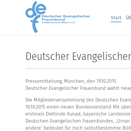
Skip to main content
Start
Üb
Deutscher Evangelische
Pressemitteilung, München, den 19.10.2015
Deutscher Evangelischer Frauenbund wählt neu
Die Mitgliederversammlung des Deutschen Evang
16.10.2015 einen neuen Bundesvorstand Mit über
erstmals Dietlinde Kunad, bayerische Landesvo
Deutschen Evangelischen Frauenbundes. „Unser 
andere‘ bedeutet für mich selbstbestimmte Bild