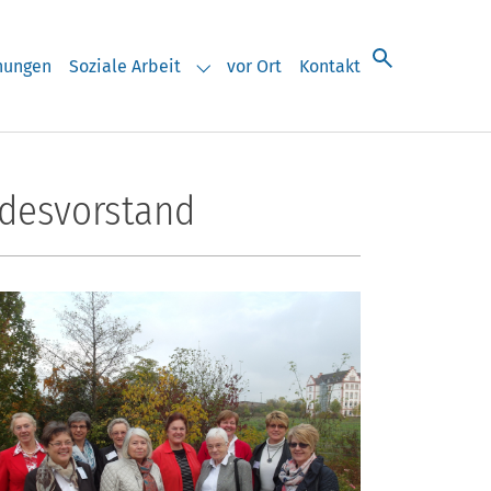
chungen
Soziale Arbeit
vor Ort
Kontakt
eranstaltungen"
Submenu for "Soziale Arbeit"
ndesvorstand