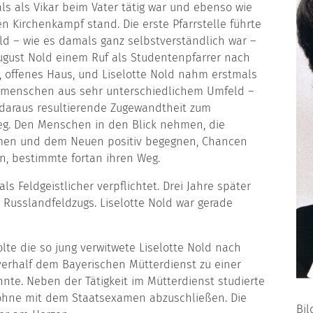
als als Vikar beim Vater tätig war und ebenso wie
 Kirchenkampf stand. Die erste Pfarrstelle führte
ld – wie es damals ganz selbstverständ­lich war –
August Nold einem Ruf als Studentenpfarrer nach
, offenes Haus, und Liselotte Nold nahm erstmals
itmenschen aus sehr unterschiedlichem Umfeld –
 daraus resultierende Zugewandtheit zum
g. Den Menschen in den Blick neh­men, die
men und dem Neuen positiv begegnen, Chancen
, bestimmte fortan ihren Weg.
s Feldgeistlicher verpflichtet. Drei Jahre später
Russland­feldzugs. Liselotte Nold war gerade
te die so jung verwitwete Liselotte Nold nach
verhalf dem Bayerischen Mütterdienst zu einer
hnte. Neben der Tätigkeit im Mütterdienst studierte
h ohne mit dem Staatsexamen abzuschließen. Die
Bil