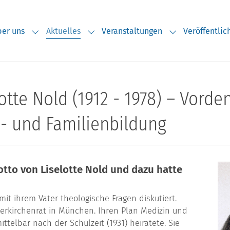
er uns
Aktuelles
Veranstaltungen
Veröffentli
Submenu for "Über uns"
Submenu for "Aktuelles"
Submenu for "V
otte Nold (1912 - 1978) – Vorde
- und Familienbildung
tto von Liselotte Nold und dazu hatte
it ihrem Vater theologische Fragen diskutiert.
erkirchen­rat in München. Ihren Plan Medizin und
ittelbar nach der Schulzeit (1931) heiratete. Sie