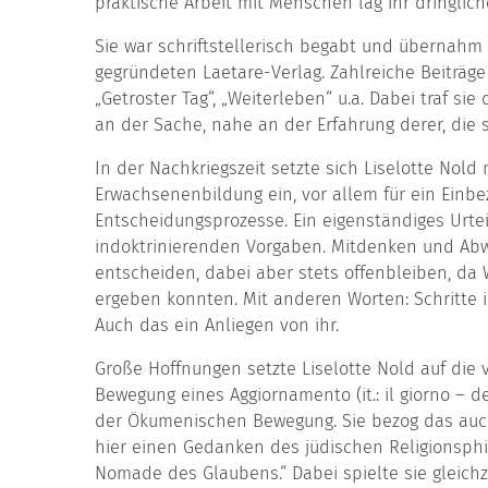
praktische Arbeit mit Menschen lag ihr dringlic
Sie war schriftstellerisch begabt und übernahm 
gegründeten Laetare-Verlag. Zahlreiche Beiträge
„Getroster Tag“, „Weiterleben“ u.a. Dabei traf sie
an der Sache, nahe an der Erfahrung derer, die s
In der Nachkriegszeit setzte sich Liselotte Nol
Erwachsenenbildung ein, vor allem für ein Einb
Entscheidungsprozesse. Ein eigenständiges Urtei
indoktrinierenden Vorgaben. Mitdenken und A
entscheiden, dabei aber stets offenbleiben, da 
ergeben konnten. Mit anderen Worten: Schritte i
Auch das ein Anliegen von ihr.
Große Hoffnungen setzte Liselotte Nold auf die 
Bewe­gung eines Aggiornamento (it.: il giorno – 
der Öku­menischen Bewegung. Sie bezog das auc
hier einen Ge­danken des jüdischen Religionsph
Nomade des Glau­bens.“ Dabei spielte sie gleichz