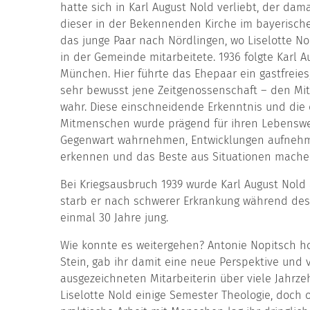
hatte sich in Karl August Nold verliebt, der dam
dieser in der Bekennenden Kirche im bayerischen
das junge Paar nach Nördlingen, wo Liselotte No
in der Gemeinde mitarbeitete. 1936 folgte Karl 
München. Hier führte das Ehepaar ein gastfreies
sehr bewusst jene Zeitgenossenschaft – den M
wahr. Diese ein­schneidende Erkenntnis und die
Mitmenschen wurde prägend für ihren Lebenswe
Gegenwart wahrnehmen, Entwicklungen aufneh
erkennen und das Beste aus Situationen machen
Bei Kriegsausbruch 1939 wurde Karl August Nold al
starb er nach schwerer Erkrankung während des 
einmal 30 Jahre jung.
Wie konnte es weitergehen? Antonie Nopitsch hol
Stein, gab ihr damit eine neue Perspektive und 
ausgezeichneten Mitarbeiterin über viele Jahrze
Lise­lotte Nold einige Semester Theologie, doc