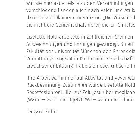
war sie hier aktiv, reiste zu den Versammlunge
verschiedene Länder, auch nach Asien und Afrik
darüber. Zur Ökumene meinte sie: „Die Verschie
sie nicht die Gemeinschaft derer, die an Christus
Liselotte Nold arbeitete in zahlreichen Gremie
Auszeich­nungen und Ehrungen gewürdigt. So erhi
Fakultät der Universität München den Ehrendokto
Vermittlungstätigkeit in Kirche und Gesellschaf
Erwachsenenbildung“ habe sie neue, kritische I
Ihre Arbeit war immer auf Aktivität und gegenwä
Rückbe­sinnung. Zustimmen würde Liselotte Nold
Gesetzeslehrer Hillel zur Zeit Jesu über möglic
„Wann – wenn nicht jetzt. Wo – wenn nicht hier.
Halgard Kuhn