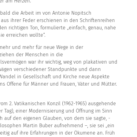
her am Herzen.
bald die Arbeit im von Antonie Nopitsch
 aus ihrer Feder erschienen in den Schriftenreihen
 den richtigen Ton, formulierte „einfach, genau, nahe
ie erreichen wollte“.
d mehr und mehr für neue Wege in der
eziehen der Menschen in die
ls­vermögen war ihr wichtig, weg von plakativen und
bwägen verschiedener Standpunkte und dann
Wandel in Ge­sellschaft und Kirche neue Aspekte
ns Offene für Männer und Frauen, Väter und Mütter.
vom 2. Vatikanischen Konzil (1962-1965) ausgehende
der Tag), einer Modernisierung und Öffnung im Sinn
h auf den eigenen Glauben, von dem sie sagte, -
ilosophen Martin Buber aufnehmend –, sie sei „ein
eitig auf ihre Erfah­rungen in der Ökumene an. Früh