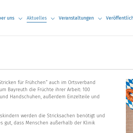
er uns
Aktuelles
Veranstaltungen
Veröffentli
Submenu for "Über uns"
Submenu for "Aktuelles"
Submenu for "V
Stricken für Frühchen“ auch im Ortsverband
um Bayreuth die Früchte ihrer Arbeit: 100
 und Handschuhen, außerdem Einzelteile und
ngskindern werden die Stricksachen benötigt und
s gut, dass Menschen außerhalb der Klinik