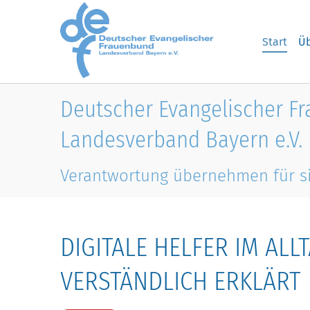
Skip to main content
Start
Üb
Deutscher Evangelischer F
Landesverband Bayern e.V.
Verantwortung übernehmen für s
DIGITALE HELFER IM ALL
VERSTÄNDLICH ERKLÄRT