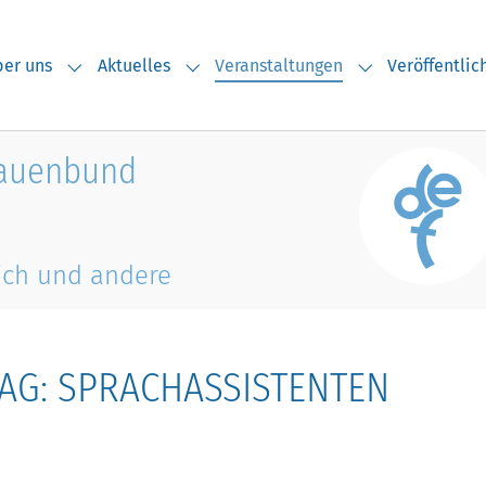
er uns
Aktuelles
Veranstaltungen
Veröffentli
Submenu for "Über uns"
Submenu for "Aktuelles"
Submenu for "V
rauenbund
ich und andere
TAG: SPRACHASSISTENTEN