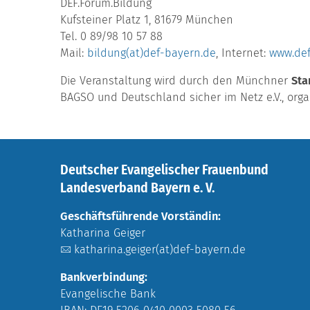
DEF.Forum.Bildung
Kufsteiner Platz 1, 81679 München
Tel. 0 89/98 10 57 88
Mail:
bildung(at)def-bayern.de
, Internet:
www.def
Die Veranstaltung wird durch den Münchner
Sta
BAGSO und Deutschland sicher im Netz e.V., organ
Deutscher Evangelischer Frauenbund
Landesverband Bayern e. V.
Geschäftsführende Vorständin:
Katharina Geiger
katharina.geiger(at)def-bayern.de
Bankverbindung:
Evangelische Bank