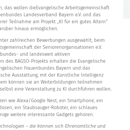
n, das wollen die
Evangelische Arbeitsgemeinschaft
uenbundes Landesverband Bayern e.V. und das
er Teilnahme am Projekt „KI für ein gutes Altern“
rüber hinaus ermöglichen.
nter zahlreichen Bewerbungen ausgewählt, beim
itsgemeinschaft der Seniorenorganisationen e.V.
 bundes- und landesweit aktiven
n des BAGSO-Projekts erhalten die Evangelische
ngelischen Frauenbundes Bayern und das
che Ausstattung, mit der Künstliche Intelligenz
Zudem können sie an Weiterbildungen teilnehmen
selbst eine Veranstaltung zu KI durchführen wollen.
zen wie Alexa/Google Nest, ein Smartphone, ein
osen, ein Staubsauger-Roboter, ein schlaues
inige weitere interessante Gadgets gehören.
Technologien – die können sich Ehrenamtliche und