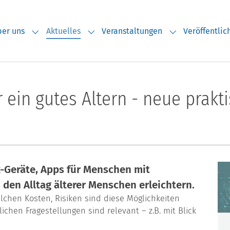
er uns
Aktuelles
Veranstaltungen
Veröffentli
Submenu for "Über uns"
Submenu for "Aktuelles"
Submenu for "V
ür ein gutes Altern - neue prak
-Geräte, Apps für Menschen mit
en Alltag älterer Menschen erleichtern.
elchen Kosten, Risiken sind diese Möglichkeiten
hen Fragestellungen sind relevant – z.B. mit Blick