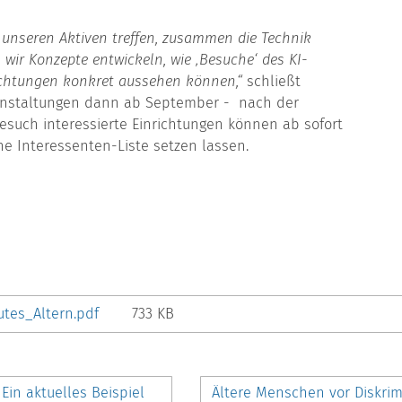
it unseren Aktiven treffen, zusammen die Technik
ir Konzepte entwickeln, wie ‚Besuche‘ des KI-
richtungen konkret aussehen können,“
schließt
eranstaltungen dann ab September - nach der
such interessierte Einrichtungen können ab sofort
e Interessenten-Liste setzen lassen.
utes_Altern.pdf
733 KB
in aktuelles Beispiel
Ältere Menschen vor Diskri