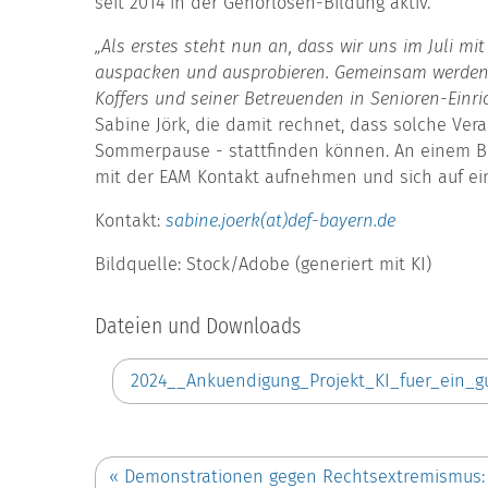
seit 2014 in der Gehörlosen-Bildung aktiv.
„Als erstes steht nun an, dass wir uns im Juli m
auspacken und ausprobieren. Gemeinsam werden w
Koffers und seiner Betreuenden in Senioren-Ein
Sabine Jörk, die damit rechnet, dass solche V
Sommerpause - stattfinden können. An einem Be
mit der EAM Kontakt aufnehmen und sich auf ein
Kontakt:
sabine.joerk(at)def-bayern.de
Bildquelle: Stock/Adobe (generiert mit KI)
Dateien und Downloads
2024__Ankuendigung_Projekt_KI_fuer_ein_g
«
Demonstrationen gegen Rechtsextremismus: E