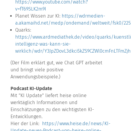
https://www.youtube.com/watch?
v=fT69SLK2m9I
Planet Wissen zur KI:
https://wdrmedien-
a.akamaihd.net/medp/ondemand/weltweit/fsk0/225/
Quarks:
https://www.ardmediathek.de/video/quarks/kuenstl
intelligenz-was-kann-sie-
wirklich/wdr/Y3JpZDovL3dkci5kZS9CZWl0cmFnLTFmZ
(Der Film erklärt gut, wie Chat GPT arbeitet
und bringt viele positive
Anwendungsbeispiele.)
Podcast KI-Update
Mit "KI Update" liefert heise online
werktäglich Informationen und
Einschätzungen zu den wichtigsten KI-
Entwicklungen.
Hier der Link:
https://www.heise.de/news/KI-
Update-neuer-Podcast-von-heise-online-