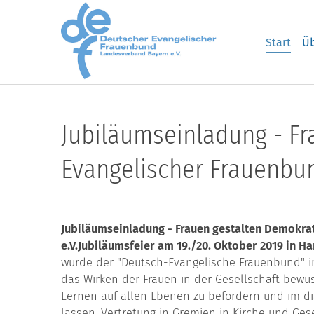
Skip to main content
Start
Üb
Jubiläumseinladung - Fr
Evangelischer Frauenbun
Jubiläumseinladung - Frauen gestalten Demokrat
e.V.
Jubiläumsfeier am 19./20. Oktober 2019 in H
wurde der "Deutsch-Evangelische Frauenbund" in
das Wirken der Frauen in der Gesellschaft bewu
Lernen auf allen Ebenen zu befördern und im d
lassen. Vertretung in Gremien in Kirche und Gese