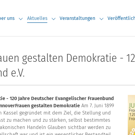
er uns
Aktuelles
Veranstaltungen
Veröffentli
Submenu for "Über uns"
Submenu for "Aktuelles"
Submenu for "V
auen gestalten Demokratie - 1
d e.V.
ie - 120 Jahre Deutscher Evangelischer Frauenbund
annover
Frauen gestalten Demokratie
Am 7. Juni 1899
 Kassel gegründet mit dem Ziel, die Stellung und
sst zu machen und zu stärken, selbst bestimmtes
iakonischen Handeln Glauben sichtbar werden zu
llschaft war und ist ein wesentlicher Bestandteil