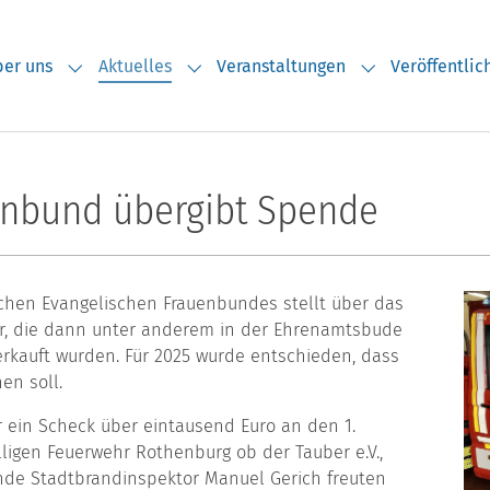
er uns
Aktuelles
Veranstaltungen
Veröffentli
Submenu for "Über uns"
Submenu for "Aktuelles"
Submenu for "V
uenbund übergibt Spende
chen Evangelischen Frauenbundes stellt über das
er, die dann unter anderem in der Ehrenamtsbude
erkauft wurden. Für 2025 wurde entschieden, dass
hen soll.
 ein Scheck über eintausend Euro an den 1.
lligen Feuerwehr Rothenburg ob der Tauber e.V.,
nde Stadtbrandinspektor Manuel Gerich freuten