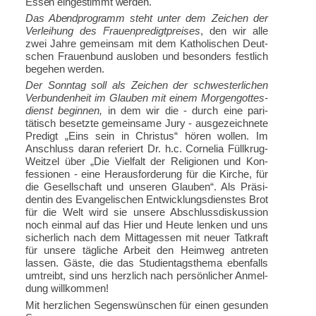
Essen eingestimmt werden.
Das Abendprogramm steht
unter dem Zeichen der
Verleihung des Frauenpredigtpreises
, den wir alle
zwei Jahre gemeinsam mit dem Katholischen Deut­
schen Frauenbund ausloben und besonders festlich
begehen werden.
Der Sonntag soll als Zeichen der schwesterlichen
Ver­bundenheit im Glauben mit einem Morgengottes­
dienst beginnen,
in dem wir die - durch eine pari­
tätisch besetzte gemeinsame Jury - ausgezeichnete
Predigt „Eins sein in Christus“ hören wollen. Im
Anschluss daran referiert Dr. h.c. Cornelia Füllkrug-
Weitzel über „Die Vielfalt der Religionen und Kon­
fessionen - eine Herausforderung für die Kirche, für
die Gesellschaft und unseren Glauben“. Als Präsi­
dentin des Evangelischen Entwicklungsdienstes Brot
für die Welt wird sie unsere Abschlussdiskussion
noch einmal auf das Hier und Heute lenken und uns
sicherlich nach dem Mittagessen mit neuer Tatkraft
für unsere tägliche Arbeit den Heimweg antreten
lassen. Gäste, die das Studientagsthema ebenfalls
umtreibt, sind uns herzlich nach persönlicher Anmel­
dung willkommen!
Mit herzlichen Segenswünschen für einen gesunden