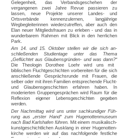
Gelegenheit, das Verbandsgeschehen der
vergangenen zwei Jahre Revue passieren zu
lassen, neue Projekte unserer Landes- und
Ortsverbände kennenzulernen, lang­jährige
Wegbegleiterinnen wiederzutreffen, aber auch den
Elan neuer Mitgliedsfrauen zu erleben - und das in
wunderbarem Rahmen mit Blick in den herrlichen
Park.
Am 14. und 15. Oktober stellen wir die sich an­
schließenden Studientage unter das Thema
„Geflüchtet aus Glaubensgründen- und was dann?“
Die Theologin Dorothee Loehr wird uns mit
biblischen Fluchtgeschichten vorbereiten für die sich
anschließende Gesprächsrunde mit Frauen, die
selber oder mit ihren Familien entsprechende Flucht-
und Glaubensgeschichten erfahren haben. In
moderierten Gruppengesprächen wird Raum für die
Reflexion
ei­gener Lebensgeschichten gegeben
werden.
Der Nachmittag wird uns unter sachkundiger Füh­
rung aus „erster Hand“ zum Hugenottenmuseum
nach Bad Karlshafen führen.
Mit einem musikalisch-
kunstgeschichtlichen Ausklang in einer Hugenotten­
kirche werden wir auf das nachfolgende festliche