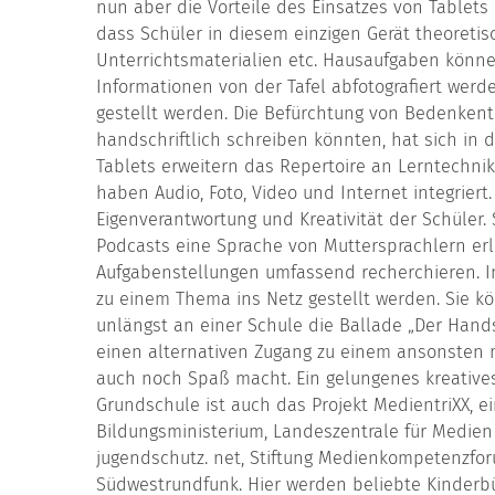
nun aber die Vorteile des Einsatzes von Tablets i
dass Schüler in diesem einzigen Gerät theoreti
Unterrichtsmaterialien etc. Hausaufgaben können
Informationen von der Tafel abfotografiert werde
gestellt werden. Die Befürchtung von Bedenkent
handschriftlich schreiben könnten, hat sich in
Tablets erweitern das Repertoire an Lerntechni
haben Audio, Foto, Video und Internet integriert.
Eigenverantwortung und Kreativität der Schüler.
Podcasts eine Sprache von Muttersprachlern er
Aufgabenstellungen umfassend recherchieren. I
zu einem Thema ins Netz gestellt werden. Sie 
unlängst an einer Schule die Ballade „Der Hands
einen alternativen Zugang zu einem ansonsten
auch noch Spaß macht. Ein gelungenes kreatives 
Grundschule ist auch das Projekt MedientriXX, 
Bildungsministerium, Landeszentrale für Medie
jugendschutz. net, Stiftung Medienkompetenzf
Südwestrundfunk. Hier werden beliebte Kinderbüc