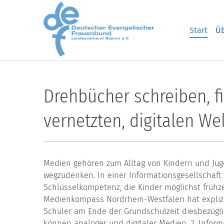
Skip to main content
Start
Üb
Drehbücher schreiben, f
vernetzten, digitalen Wel
Medien gehören zum Alltag von Kindern und Jug
wegzudenken. In einer Informationsgesellschaft
Schlüsselkompetenz, die Kinder möglichst frühz
Medienkompass Nordrhein-Westfalen hat explizi
Schüler am Ende der Grundschulzeit diesbezügl
können analoger und digitaler Medien, 2. Inform