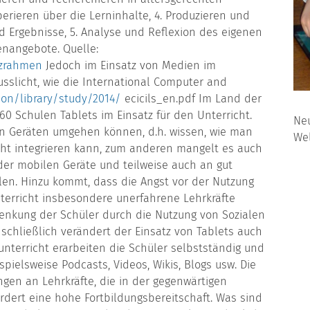
erieren über die Lerninhalte, 4. Produzieren und
 Ergebnisse, 5. Analyse und Reflexion des eigenen
nangebote. Quelle:
nzrahmen
Jedoch im Einsatz von Medien im
sslicht, wie die International Computer and
ion/library/study/2014/
ecicils_en.pdf Im Land der
0 Schulen Tablets im Einsatz für den Unterricht.
Neu
sen Geräten umgehen können, d.h. wissen, wie man
Wel
cht integrieren kann, zum anderen mangelt es auch
der mobilen Geräte und teilweise auch an gut
en. Hinzu kommt, dass die Angst vor der Nutzung
erricht insbesondere unerfahrene Lehrkräfte
nkung der Schüler durch die Nutzung von Sozialen
chließlich verändert der Einsatz von Tablets auch
unterricht erarbeiten die Schüler selbstständig und
spielsweise Podcasts, Videos, Wikis, Blogs usw. Die
gen an Lehrkräfte, die in der gegenwärtigen
ordert eine hohe Fortbildungsbereitschaft. Was sind