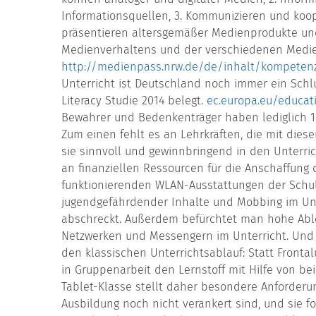
Informationsquellen, 3. Kommunizieren und koop
präsentieren altersgemäßer Medienprodukte und
Medienverhaltens und der verschiedenen Medie
http://medienpass.nrw.de/de/inhalt/kompete
Unterricht ist Deutschland noch immer ein Schlu
Literacy Studie 2014 belegt.
ec.europa.eu/educat
Bewahrer und Bedenkenträger haben lediglich 16
Zum einen fehlt es an Lehrkräften, die mit die
sie sinnvoll und gewinnbringend in den Unterri
an finanziellen Ressourcen für die Anschaffung 
funktionierenden WLAN-Ausstattungen der Schul
jugendgefährdender Inhalte und Mobbing im Unt
abschreckt. Außerdem befürchtet man hohe Able
Netzwerken und Messengern im Unterricht. Und s
den klassischen Unterrichtsablauf: Statt Frontal
in Gruppenarbeit den Lernstoff mit Hilfe von bei
Tablet-Klasse stellt daher besondere Anforderun
Ausbildung noch nicht verankert sind, und sie f