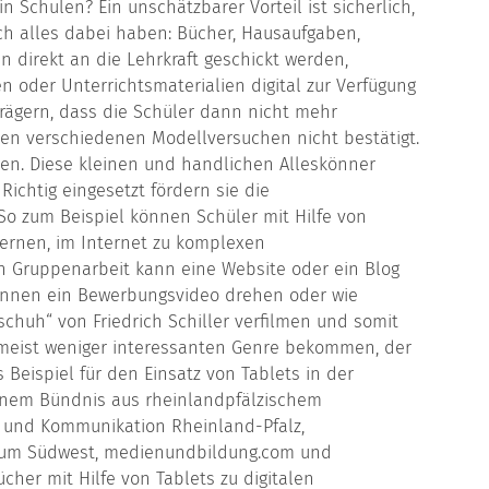
n Schulen? Ein unschätzbarer Vorteil ist sicherlich,
sch alles dabei haben: Bücher, Hausaufgaben,
 direkt an die Lehrkraft geschickt werden,
n oder Unterrichtsmaterialien digital zur Verfügung
rägern, dass die Schüler dann nicht mehr
 den verschiedenen Modellversuchen nicht bestätigt.
ken. Diese kleinen und handlichen Alleskönner
 Richtig eingesetzt fördern sie die
 So zum Beispiel können Schüler mit Hilfe von
lernen, im Internet zu komplexen
n Gruppenarbeit kann eine Website oder ein Blog
können ein Bewerbungsvideo drehen oder wie
chuh“ von Friedrich Schiller verfilmen und somit
 meist weniger interessanten Genre bekommen, der
Beispiel für den Einsatz von Tablets in der
einem Bündnis aus rheinlandpfälzischem
n und Kommunikation Rheinland-Pfalz,
orum Südwest, medienundbildung.com und
her mit Hilfe von Tablets zu digitalen