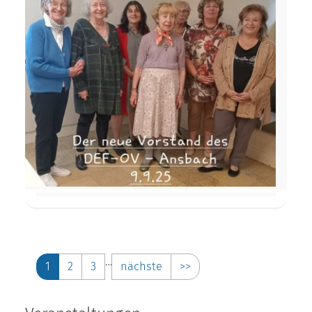
…
1
2
3
nächste
>>