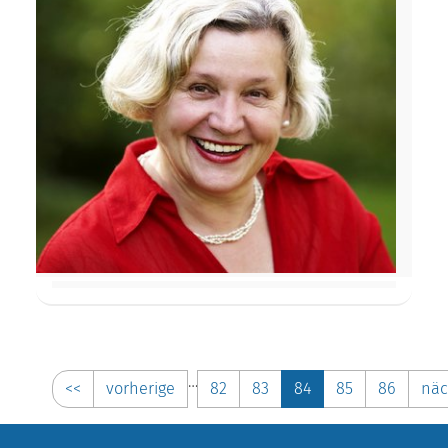
…
<<
vorherige
82
83
84
85
86
näc