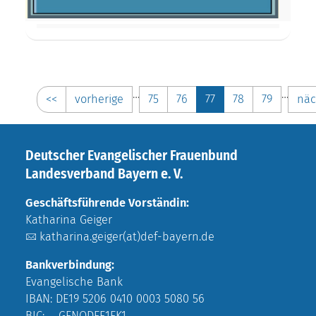
…
…
<<
vorherige
75
76
77
78
79
näc
Deutscher Evangelischer Frauenbund
Landesverband Bayern e. V.
Geschäftsführende Vorständin:
Katharina Geiger
katharina.geiger(at)def-bayern.de
Bankverbindung:
Evangelische Bank
IBAN: DE19 5206 0410 0003 5080 56
BIC: GENODEF1EK1