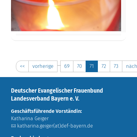
…
<<
vorherige
69
70
71
72
73
näch
Deutscher Evangelischer Frauenbund
Landesverband Bayern e. V.
Geschäftsführende Vorständin:
Katharina Geiger
katharina.geiger(at)def-bayern.de