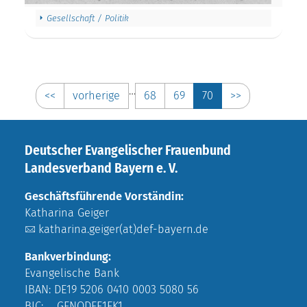
Gesellschaft / Politik
…
<<
vorherige
68
69
70
>>
Deutscher Evangelischer Frauenbund
Landesverband Bayern e. V.
Geschäftsführende Vorständin:
Katharina Geiger
katharina.geiger(at)def-bayern.de
Bankverbindung:
Evangelische Bank
IBAN: DE19 5206 0410 0003 5080 56
BIC: GENODEF1EK1