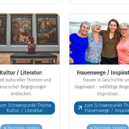
Kultur / Literatur:
Frauenwege / Inspirat
falt kultureller Themen und
Frauen in Geschichte u
iterarischer Begegnungen
Gegenwart – vielfältige Wege
entdecken.
Inspiration.
zum Schwerpunkt-Thema
zum Schwerpunkt-T
Kultur / Literatur
Frauenwege / Inspira
Beiträge zeigen
Beiträge zeigen