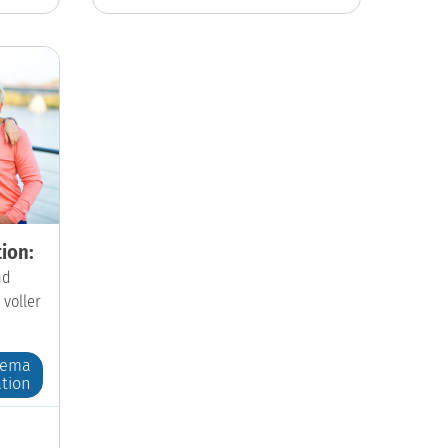
ion:
nd
 voller
hema
tion