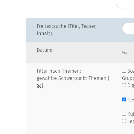
Freitextsuche (Titel, Teaser,
Inhalt):
Datum:
Von
Filter nach Themen:
Soz
gewählte Schwerpunkt-Themen [
Grup
]
Dig
Ges
Kul
Le