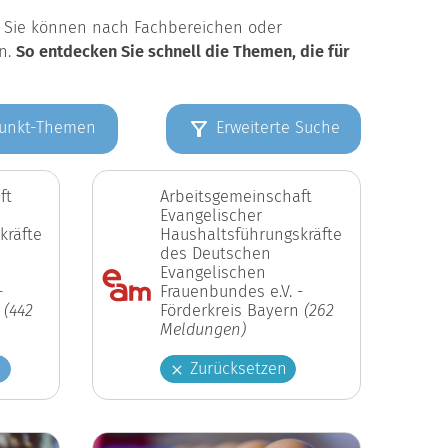
k. Sie können nach Fachbereichen oder
en.
So entdecken Sie schnell die Themen, die für
unkt-Themen
Erweiterte Suche
ft
Arbeitsgemeinschaft
Evangelischer
kräfte
Haushaltsführungskräfte
des Deutschen
Evangelischen
-
Frauenbundes e.V. -
n
(442
Förderkreis Bayern
(262
Meldungen)
n
Zurücksetzen