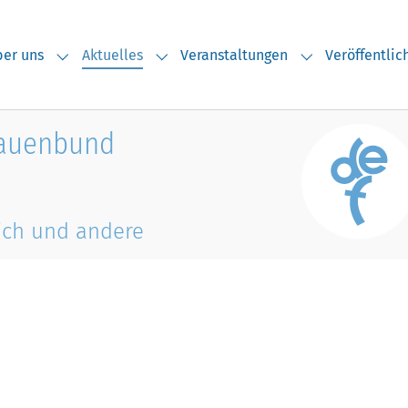
(current)
er uns
Aktuelles
Veranstaltungen
Veröffentli
Submenu for "Über uns"
Submenu for "Aktuelles"
Submenu for "V
rauenbund
ich und andere