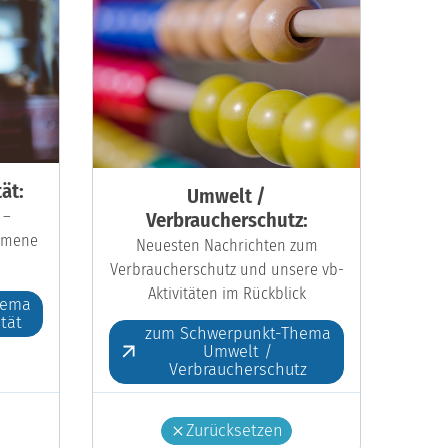
ät:
Umwelt /
 –
Verbraucherschutz:
kumene
Neuesten Nachrichten zum
Verbraucherschutz und unsere vb-
Aktivitäten im Rückblick
hema
ität
zum Schwerpunkt-Thema
Umwelt /
Verbraucherschutz
Zurücksetzen