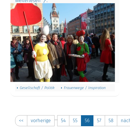
Weiterlesen
Gesellschaft / Politik
Frauenwege / Inspiration
…
<<
vorherige
54
55
56
57
58
näc