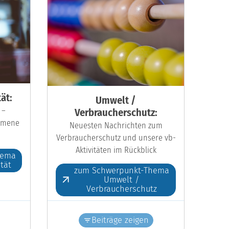
ät:
Umwelt /
 –
Verbraucherschutz:
kumene
Neuesten Nachrichten zum
Verbraucherschutz und unsere vb-
Aktivitäten im Rückblick
hema
ität
zum Schwerpunkt-Thema
Umwelt /
Verbraucherschutz
Beiträge zeigen