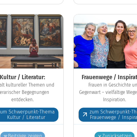
Kultur / Literatur:
Frauenwege / Inspirat
falt kultureller Themen und
Frauen in Geschichte u
iterarischer Begegnungen
Gegenwart – vielfältige Wege
entdecken.
Inspiration.
zum Schwerpunkt-Thema
zum Schwerpunkt-T
Kultur / Literatur
Frauenwege / Inspira
Beiträge zeigen
Zurücksetzen