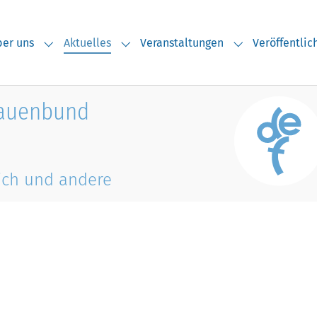
(current)
er uns
Aktuelles
Veranstaltungen
Veröffentli
Submenu for "Über uns"
Submenu for "Aktuelles"
Submenu for "V
rauenbund
ich und andere