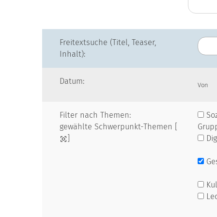
Freitextsuche (Titel, Teaser,
Inhalt):
Datum:
Von
Filter nach Themen:
Soz
gewählte Schwerpunkt-Themen [
Grup
]
Dig
Ges
Kul
Le