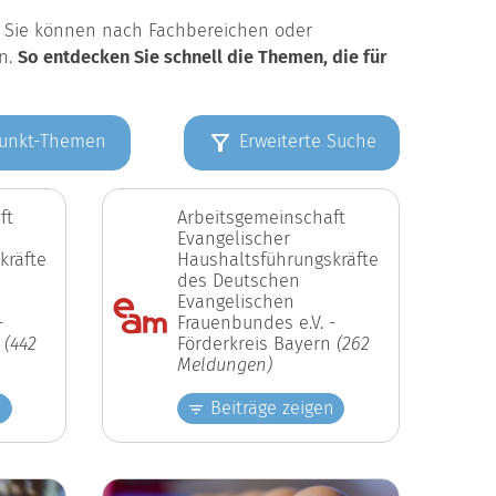
k. Sie können nach Fachbereichen oder
en.
So entdecken Sie schnell die Themen, die für
unkt-Themen
Erweiterte Suche
ft
Arbeitsgemeinschaft
Evangelischer
kräfte
Haushaltsführungskräfte
des Deutschen
Evangelischen
-
Frauenbundes e.V. -
n
(442
Förderkreis Bayern
(262
Meldungen)
n
Beiträge zeigen