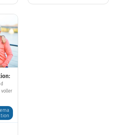
ion:
nd
 voller
hema
tion