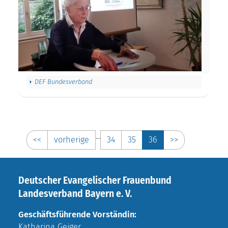
DEF Bundesverband
…
<<
vorherige
34
35
36
>>
Deutscher Evangelischer Frauenbund
Landesverband Bayern e. V.
Geschäftsführende Vorständin:
Katharina Geiger