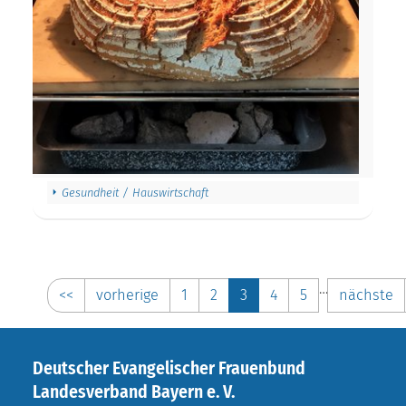
Gesundheit / Hauswirtschaft
…
<<
vorherige
1
2
3
4
5
nächste
Deutscher Evangelischer Frauenbund
Landesverband Bayern e. V.