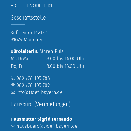
BIC: GENODEF1EK1
Geschäftsstelle
Kufsteiner Platz 1
81679 München
Büroleiterin
: Maren Puls
Mo,Di,Mi:
8.00 bis 16.00 Uhr
Do, Fr:
8.00 bis 13.00 Uhr
089 /98 105 788
089 /98 105 789
info(at)def-bayern.de
Hausbüro (Vermietungen)
Hausmutter Sigrid Fernando
hausbuero(at)def-bayern.de