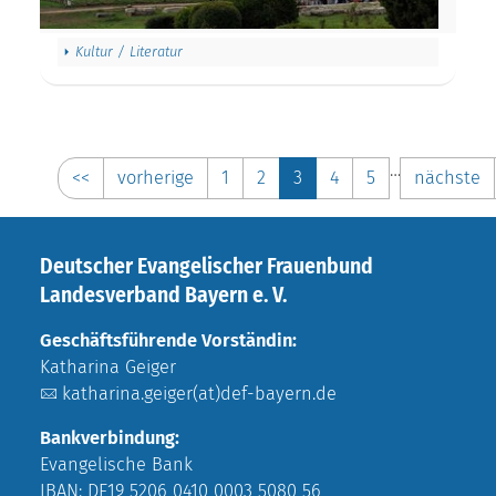
Kultur / Literatur
…
<<
vorherige
1
2
3
4
5
nächste
Deutscher Evangelischer Frauenbund
Landesverband Bayern e. V.
Geschäftsführende Vorständin:
Katharina Geiger
katharina.geiger(at)def-bayern.de
Bankverbindung:
Evangelische Bank
IBAN: DE19 5206 0410 0003 5080 56