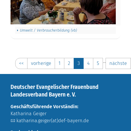
Umwelt / Verbraucherbildung (vb)
…
<<
vorherige
1
2
3
4
5
nächste
Deutscher Evangelischer Frauenbund
Landesverband Bayern e. V.
Geschäftsführende Vorständin:
Katharina Geiger
katharina.geiger(at)def-bayern.de