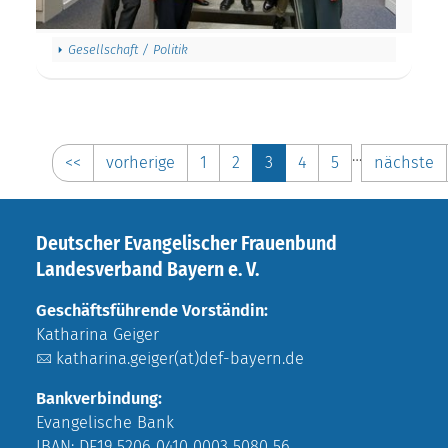
Gesellschaft / Politik
…
<<
vorherige
1
2
3
4
5
nächste
Deutscher Evangelischer Frauenbund
Landesverband Bayern e. V.
Geschäftsführende Vorständin:
Katharina Geiger
katharina.geiger(at)def-bayern.de
Bankverbindung:
Evangelische Bank
IBAN: DE19 5206 0410 0003 5080 56