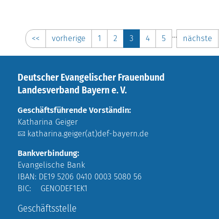
…
<<
vorherige
1
2
3
4
5
nächste
Deutscher Evangelischer Frauenbund
Landesverband Bayern e. V.
Geschäftsführende Vorständin:
Katharina Geiger
katharina.geiger(at)def-bayern.de
Bankverbindung:
Evangelische Bank
IBAN: DE19 5206 0410 0003 5080 56
BIC: GENODEF1EK1
Geschäftsstelle