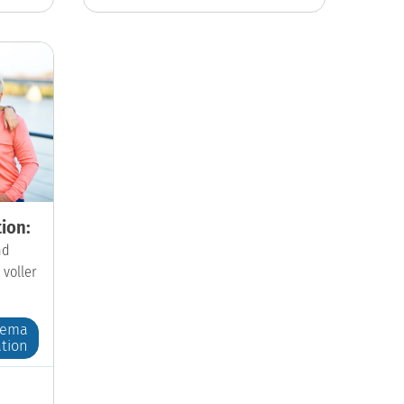
ion:
nd
 voller
hema
tion