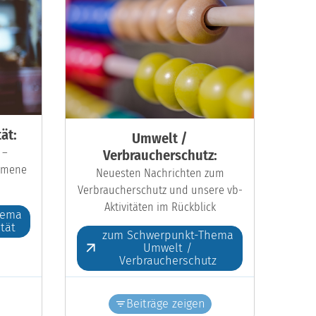
ät:
Umwelt /
 –
Verbraucherschutz:
kumene
Neuesten Nachrichten zum
Verbraucherschutz und unsere vb-
Aktivitäten im Rückblick
hema
ität
zum Schwerpunkt-Thema
Umwelt /
Verbraucherschutz
Beiträge zeigen