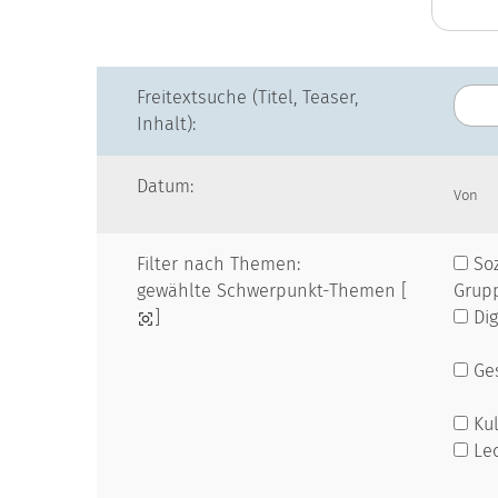
Freitextsuche (Titel, Teaser,
Inhalt):
Datum:
Von
Filter nach Themen:
Soz
gewählte Schwerpunkt-Themen [
Grup
]
Dig
Ges
Kul
Le