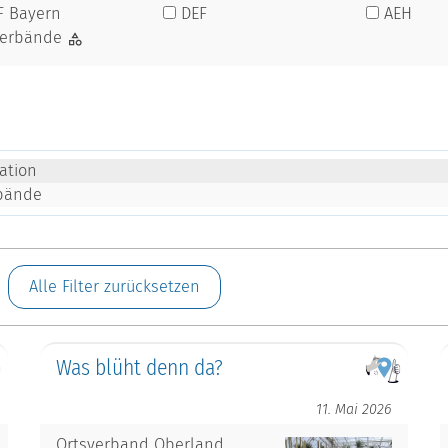
F Bayern
DEF
AEH
verbände
ation
rbände
Alle Filter zurücksetzen
Was blüht denn da?
11. Mai 2026
Ortsverband Oberland