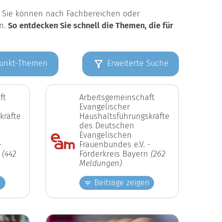
k. Sie können nach Fachbereichen oder
en.
So entdecken Sie schnell die Themen, die für
unkt-Themen
Erweiterte Suche
ft
Arbeitsgemeinschaft
Evangelischer
kräfte
Haushaltsführungskräfte
des Deutschen
Evangelischen
-
Frauenbundes e.V. -
n
(442
Förderkreis Bayern
(262
Meldungen)
n
Beiträge zeigen