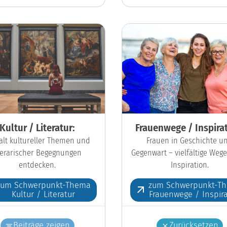
Kultur / Literatur:
Frauenwege / Inspirat
falt kultureller Themen und
Frauen in Geschichte u
iterarischer Begegnungen
Gegenwart – vielfältige Wege
entdecken.
Inspiration.
zum Schwerpunkt-Thema
zum Schwerpunkt-T
Kultur / Literatur
Frauenwege / Inspira
Beiträge zeigen
Zurücksetzen