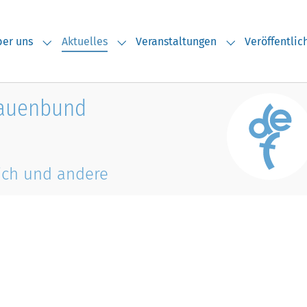
(current)
er uns
Aktuelles
Veranstaltungen
Veröffentli
Submenu for "Über uns"
Submenu for "Aktuelles"
Submenu for "V
rauenbund
ich und andere