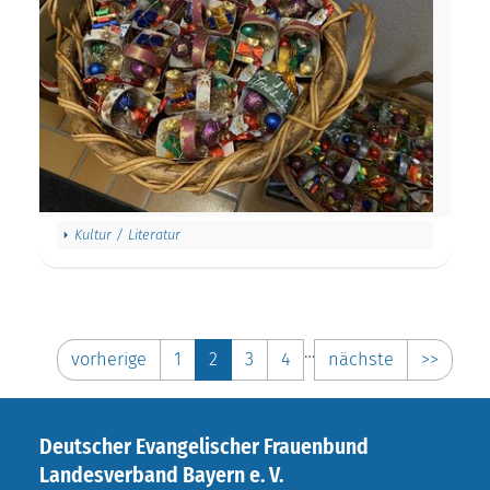
Kultur / Literatur
…
vorherige
1
2
3
4
nächste
>>
Deutscher Evangelischer Frauenbund
Landesverband Bayern e. V.