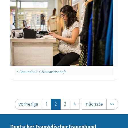
Gesundheit / Hauswirtschaft
…
vorherige
1
2
3
4
nächste
>>
Deutscher Evangelischer Frauenbund