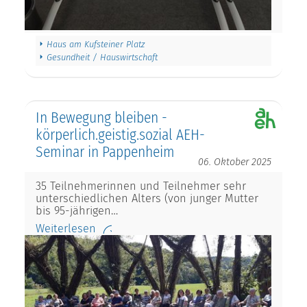
Haus am Kufsteiner Platz
Gesundheit / Hauswirtschaft
In Bewegung bleiben -
körperlich.geistig.sozial AEH-
Seminar in Pappenheim
06. Oktober 2025
35 Teilnehmerinnen und Teilnehmer sehr
unterschiedlichen Alters (von junger Mutter
bis 95-jährigen…
Weiterlesen