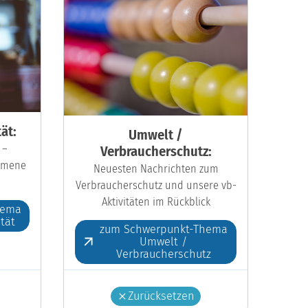
ät:
Umwelt /
 –
Verbraucherschutz:
kumene
Neuesten Nachrichten zum
Verbraucherschutz und unsere vb-
Aktivitäten im Rückblick
hema
ität
zum Schwerpunkt-Thema
Umwelt /
Verbraucherschutz
Zurücksetzen