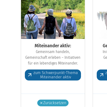
Miteinander aktiv:
Ge
Gemeinsam handeln,
In
Gemeinschaft erleben – Initiativen
Ge
für ein lebendiges Miteinander.
zum Schwerpunkt-Thema
Miteinander aktiv
Zurücksetzen