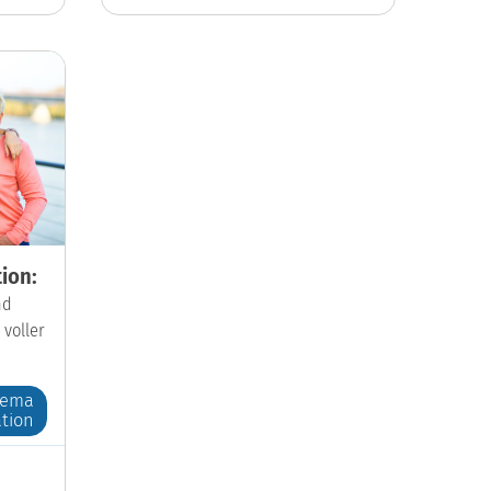
ion:
nd
 voller
hema
tion