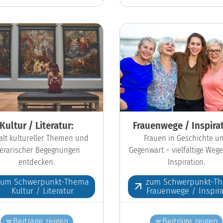
Kultur / Literatur:
Frauenwege / Inspirat
falt kultureller Themen und
Frauen in Geschichte u
iterarischer Begegnungen
Gegenwart – vielfältige Wege
entdecken.
Inspiration.
zum Schwerpunkt-Thema
zum Schwerpunkt-T
Kultur / Literatur
Frauenwege / Inspira
Beiträge zeigen
Beiträge zeigen