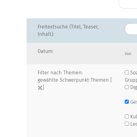
Freitextsuche (Titel, Teaser,
Inhalt):
Datum:
Von
Filter nach Themen:
Soz
gewählte Schwerpunkt-Themen [
Grup
]
Dig
Ges
Kul
Le