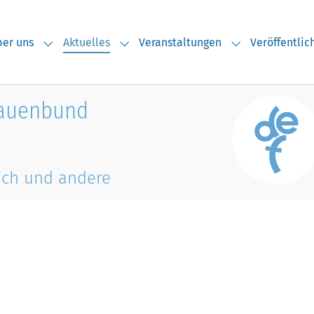
(current)
er uns
Aktuelles
Veranstaltungen
Veröffentli
Submenu for "Über uns"
Submenu for "Aktuelles"
Submenu for "V
rauenbund
ich und andere