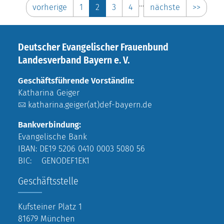
…
vorherige
1
2
3
4
nächste
>>
Deutscher Evangelischer Frauenbund
Landesverband Bayern e. V.
Geschäftsführende Vorständin:
Katharina Geiger
katharina.geiger(at)def-bayern.de
Bankverbindung:
Evangelische Bank
IBAN: DE19 5206 0410 0003 5080 56
BIC: GENODEF1EK1
Geschäftsstelle
Kufsteiner Platz 1
81679 München