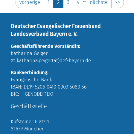
…
vorherige
1
2
3
4
nächste
>>
Deutscher Evangelischer Frauenbund
Landesverband Bayern e. V.
Geschäftsführende Vorständin:
Katharina Geiger
katharina.geiger(at)def-bayern.de
Bankverbindung:
Evangelische Bank
IBAN: DE19 5206 0410 0003 5080 56
BIC: GENODEF1EK1
Geschäftsstelle
Kufsteiner Platz 1
81679 München