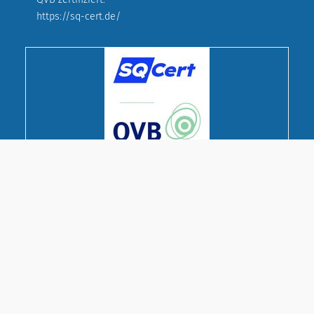
https://sq-cert.de/
© Deutscher Evangelischer Frauenbund
Landesverband Bayern e. V.
Cookie-Einstellungen