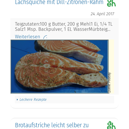
Lachsquiche mit Dill-Zitronen-Rahm
24. April 2017
Teigzutaten:100 g Butter, 200 g Mehl1 Ei, 1/4 TL
Salz1 Msp. Backpulver, 1 EL WasserMürbteig…
Weiterlesen
Leckere Rezepte
Brotaufstríche leicht selber zu