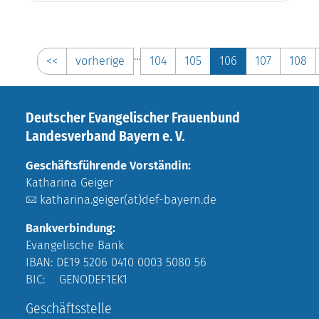
…
<<
vorherige
104
105
106
107
108
Deutscher Evangelischer Frauenbund
Landesverband Bayern e. V.
Geschäftsführende Vorständin:
Katharina Geiger
katharina.geiger(at)def-bayern.de
Bankverbindung:
Evangelische Bank
IBAN: DE19 5206 0410 0003 5080 56
BIC: GENODEF1EK1
Geschäftsstelle