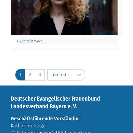
Digitale Welt
…
1
2
3
nächste
>>
Deutscher Evangelischer Frauenbund
Landesverband Bayern e. V.
Geschäftsführende Vorständin:
Katharina Geiger
katharina.geiger(at)def-bayern.de