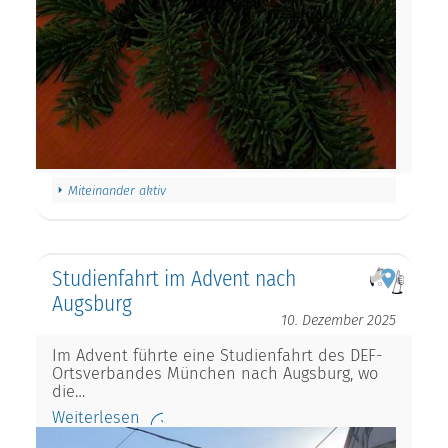
Miteinander aktiv
Studienfahrt im Advent nach
Augsburg
10. Dezember 2025
Im Advent führte eine Studienfahrt des DEF-
Ortsverbandes München nach Augsburg, wo
die…
Weiterlesen