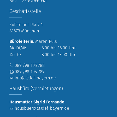
BIC: GENODEF1EK1
Geschäftsstelle
Kufsteiner Platz 1
81679 München
Büroleiterin
: Maren Puls
Mo,Di,Mi:
8.00 bis 16.00 Uhr
Do, Fr:
8.00 bis 13.00 Uhr
089 /98 105 788
089 /98 105 789
info(at)def-bayern.de
Hausbüro (Vermietungen)
Hausmutter Sigrid Fernando
hausbuero(at)def-bayern.de