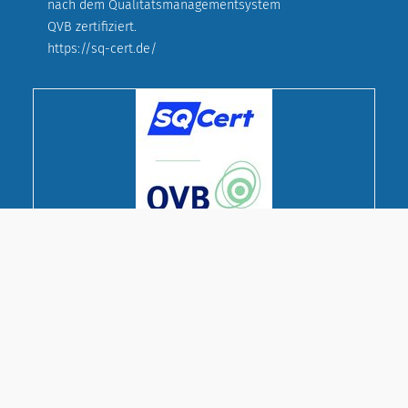
nach dem Qualitätsmanagementsystem
QVB zertifiziert.
https://sq-cert.de/
© Deutscher Evangelischer Frauenbund
Landesverband Bayern e. V.
Cookie-Einstellungen