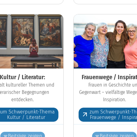
Kultur / Literatur:
Frauenwege / Inspirat
falt kultureller Themen und
Frauen in Geschichte u
iterarischer Begegnungen
Gegenwart – vielfältige Wege
entdecken.
Inspiration.
zum Schwerpunkt-Thema
zum Schwerpunkt-T
Kultur / Literatur
Frauenwege / Inspira
Beiträge zeigen
Beiträge zeigen