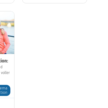
ion:
nd
 voller
hema
tion