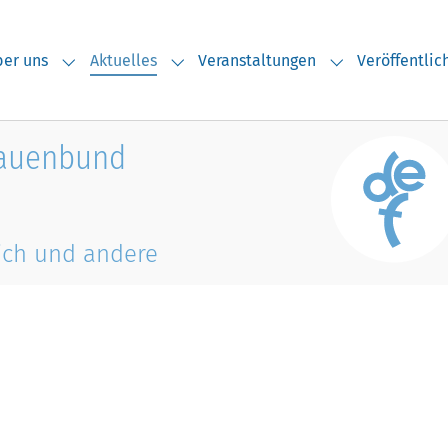
(current)
er uns
Aktuelles
Veranstaltungen
Veröffentli
Submenu for "Über uns"
Submenu for "Aktuelles"
Submenu for "V
rauenbund
ich und andere