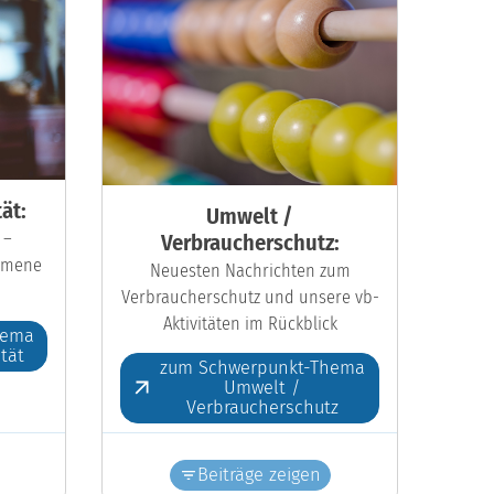
ät:
Umwelt /
 –
Verbraucherschutz:
kumene
Neuesten Nachrichten zum
Verbraucherschutz und unsere vb-
Aktivitäten im Rückblick
hema
ität
zum Schwerpunkt-Thema
Umwelt /
Verbraucherschutz
Beiträge zeigen