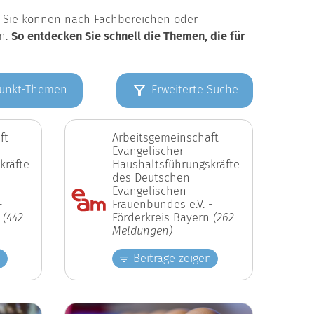
k. Sie können nach Fachbereichen oder
en.
So entdecken Sie schnell die Themen, die für
unkt-Themen
Erweiterte Suche
ft
Arbeitsgemeinschaft
Evangelischer
kräfte
Haushaltsführungskräfte
des Deutschen
Evangelischen
-
Frauenbundes e.V. -
n
(442
Förderkreis Bayern
(262
Meldungen)
n
Beiträge zeigen