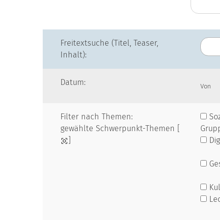
Freitextsuche (Titel, Teaser,
Inhalt):
Datum:
Von
Filter nach Themen:
Soz
gewählte Schwerpunkt-Themen [
Grup
]
Dig
Ges
Kul
Le