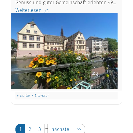
Genuss und guter Gemeinschaft erlebten 49…
Weiterlesen
Kultur / Literatur
…
1
2
3
nächste
>>